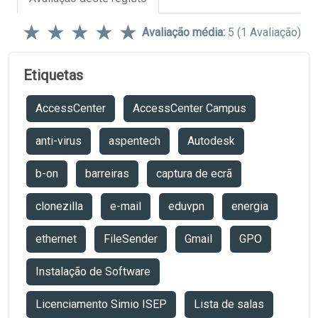
★
★
★
★
★
Avaliação média:
5
(1 Avaliação)
Etiquetas
AccessCenter
AccessCenter Campus
anti-virus
aspentech
Autodesk
b-on
barreiras
captura de ecrã
clonezilla
e-mail
eduvpn
energia
ethernet
FileSender
Gmail
GPO
Instalação de Software
Licenciamento Simio ISEP
Lista de salas