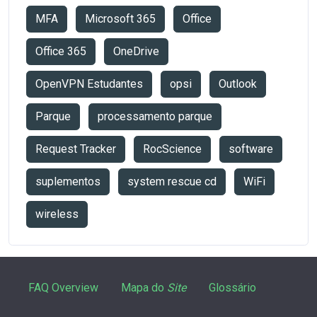
MFA
Microsoft 365
Office
Office 365
OneDrive
OpenVPN Estudantes
opsi
Outlook
Parque
processamento parque
Request Tracker
RocScience
software
suplementos
system rescue cd
WiFi
wireless
FAQ Overview
Mapa do
Site
Glossário