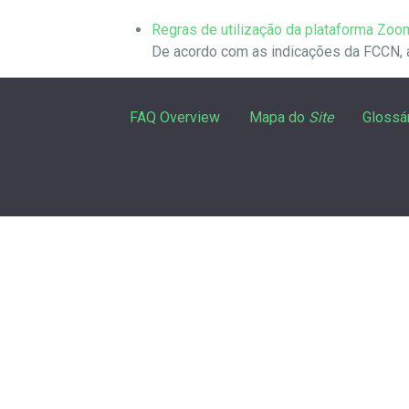
Regras de utilização da plataforma Zoom
De acordo com as indicações da FCCN, a c
FAQ Overview
Mapa do
Site
Glossá