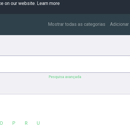
ce on our website.
Learn more
Mostrar todas as categorias
Adicionar
Pesquisa avançada
O
P
R
U