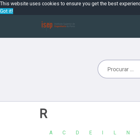
This website uses cookies to ensure you get the best experien
Got it!
R
A
C
D
E
I
L
N