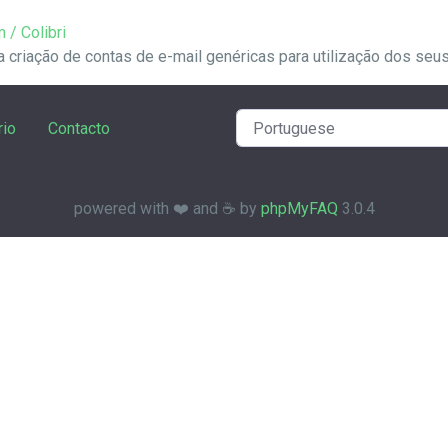
 / Colibri
riação de contas de e-mail genéricas para utilização dos seus se
rio
Contacto
powered with ❤️ and ☕️ by
phpMyFAQ
3.0.4