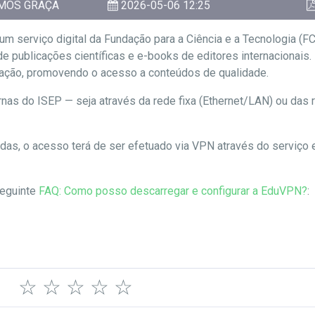
MOS GRAÇA
2026-05-06 12:25
um serviço digital da Fundação para a Ciência e a Tecnologia (F
s de publicações científicas e e-books de editores internaciona
stigação, promovendo o acesso a conteúdos de qualidade.
nternas do ISEP — seja através da rede fixa (Ethernet/LAN) ou d
idas, o acesso terá de ser efetuado via VPN através do serviço
seguinte
FAQ: Como posso descarregar e configurar a EduVPN?
:
☆
☆
☆
☆
☆