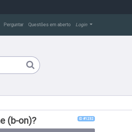
Perguntar
Questões em aberto
Login
e (b-on)?
ID #1232