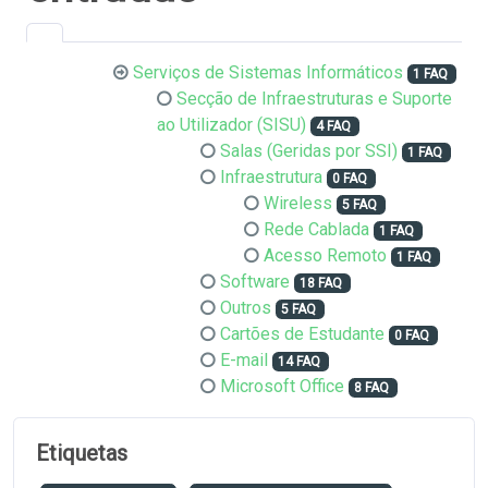
Serviços de Sistemas Informáticos
1 FAQ
Secção de Infraestruturas e Suporte
ao Utilizador (SISU)
4 FAQ
Salas (Geridas por SSI)
1 FAQ
Infraestrutura
0 FAQ
Wireless
5 FAQ
Rede Cablada
1 FAQ
Acesso Remoto
1 FAQ
Software
18 FAQ
Outros
5 FAQ
Cartões de Estudante
0 FAQ
E-mail
14 FAQ
Microsoft Office
8 FAQ
Etiquetas