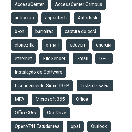
AccessCenter
AccessCenter Campus
anti-virus
aspentech
Autodesk
b-on
barreiras
captura de ecrã
clonezilla
e-mail
eduvpn
energia
ethernet
FileSender
Gmail
GPO
Instalação de Software
Licenciamento Simio ISEP
Lista de salas
MFA
Microsoft 365
Office
Office 365
OneDrive
OpenVPN Estudantes
opsi
Outlook