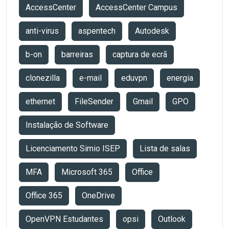
AccessCenter
AccessCenter Campus
anti-virus
aspentech
Autodesk
b-on
barreiras
captura de ecrã
clonezilla
e-mail
eduvpn
energia
ethernet
FileSender
Gmail
GPO
Instalação de Software
Licenciamento Simio ISEP
Lista de salas
MFA
Microsoft 365
Office
Office 365
OneDrive
OpenVPN Estudantes
opsi
Outlook