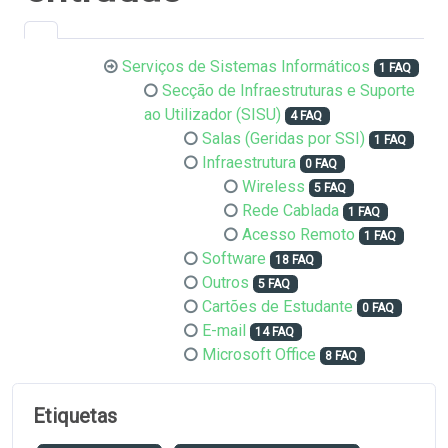
Serviços de Sistemas Informáticos
1 FAQ
Secção de Infraestruturas e Suporte
ao Utilizador (SISU)
4 FAQ
Salas (Geridas por SSI)
1 FAQ
Infraestrutura
0 FAQ
Wireless
5 FAQ
Rede Cablada
1 FAQ
Acesso Remoto
1 FAQ
Software
18 FAQ
Outros
5 FAQ
Cartões de Estudante
0 FAQ
E-mail
14 FAQ
Microsoft Office
8 FAQ
Etiquetas