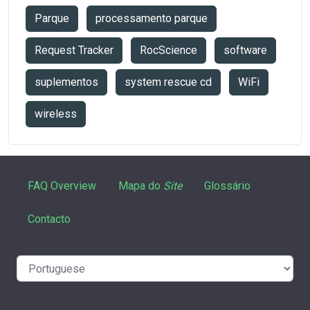
Parque
processamento parque
Request Tracker
RocScience
software
suplementos
system rescue cd
WiFi
wireless
FAQ Overview
Mapa do
Site
Glossário
Contacto