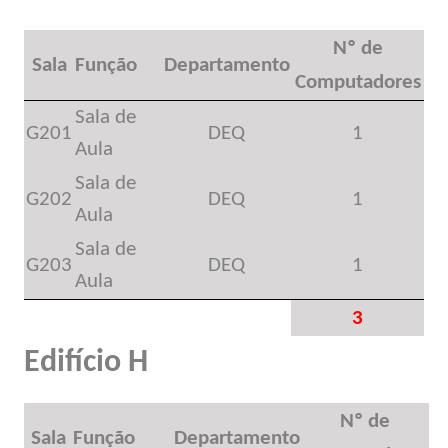
Nº de
Sala
Função
Departamento
Computadores
Sala de
G201
DEQ
1
Aula
Sala de
G202
DEQ
1
Aula
Sala de
G203
DEQ
1
Aula
3
Edifício H
Nº de
Sala
Função
Departamento