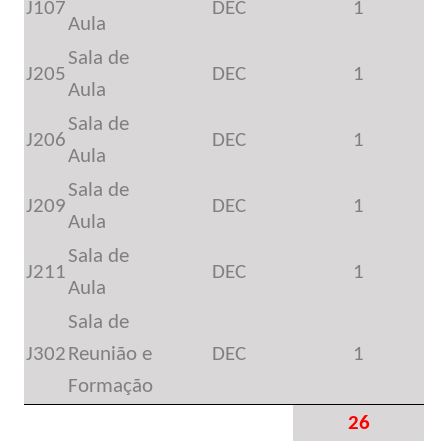
J107
DEC
1
Aula
Sala de
J205
DEC
1
Aula
Sala de
J206
DEC
1
Aula
Sala de
J209
DEC
1
Aula
Sala de
J211
DEC
1
Aula
Sala de
J302
Reunião e
DEC
1
Formação
26