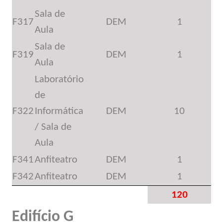
Sala de
F317
DEM
1
Aula
Sala de
F319
DEM
1
Aula
Laboratório
de
F322
Informática
DEM
10
/ Sala de
Aula
F341
Anfiteatro
DEM
1
F342
Anfiteatro
DEM
1
120
Edifício G