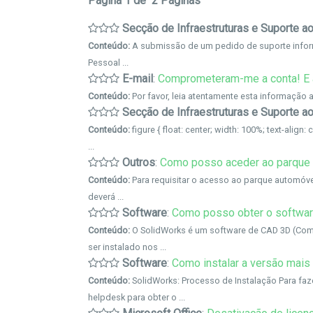
Página 1 de 2 Páginas
Secção de Infraestruturas e Suporte ao
Conteúdo:
A submissão de um pedido de suporte inform
Pessoal ...
E-mail
:
Comprometeram-me a conta! E 
Conteúdo:
Secção de Infraestruturas e Suporte ao
Conteúdo:
Outros
:
Como posso aceder ao parque 
Conteúdo:
Para requisitar o acesso ao parque automóvel 
deverá ...
Software
:
Como posso obter o softwa
Conteúdo:
O SolidWorks é um software de CAD 3D (Com
ser instalado nos ...
Software
:
Como instalar a versão mais
Conteúdo:
SolidWorks: Processo de Instalação Para faz
helpdesk para obter o ...