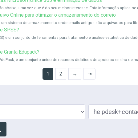
ças Microsoft|Office 365 e eliminação de dados
o abaixo, uma vez que é do seu melhor interesse. Esta informação aplica-se a 
quivo Online para otimizar o armazenamento do correio
é um sistema de armazenamento onde emails antigos são arquivados para liber
re SPSS?
SPSS) é um conjunto de ferramentas para tratamento e análise estatística de
e Granta Edupack?
Pack, é um conjunto único de recursos didáticos de apoio ao ensino de mate
1
2
→
⇥
Procurar