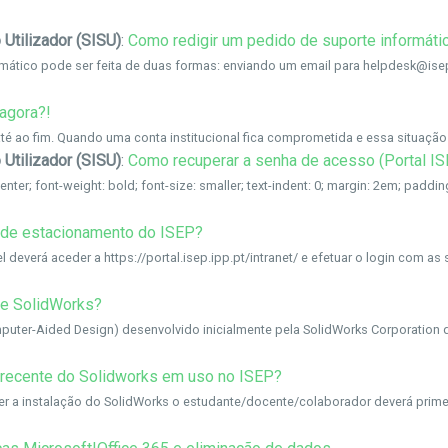
 Utilizador (SISU)
:
Como redigir um pedido de suporte informáti
ático pode ser feita de duas formas: enviando um email para helpdesk@isep
agora?!
 Utilizador (SISU)
:
Como recuperar a senha de acesso (Portal IS
de estacionamento do ISEP?
deverá aceder a https://portal.isep.ipp.pt/intranet/ e efetuar o login com as 
re SolidWorks?
puter-Aided Design) desenvolvido inicialmente pela SolidWorks Corporatio
 recente do Solidworks em uso no ISEP?
er a instalação do SolidWorks o estudante/docente/colaborador deverá primeir