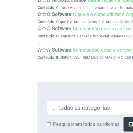
Microsoft Office
:
Desativação de licen
Conteúdo:
Caro(a) Alumni. Leia atentamente a informaçã
Software
:
O que é e como utilizar o Ar
Conteúdo:
O que é o Arquivo Online? O Arquivo Online 
Software
:
Como posso obter o softwa
Conteúdo:
O Statistical Package for Social Sciences (
...
Software
:
Como posso obter o softwar
Conteúdo:
INDISPONÍVEL - SEM LICENCIAMENTO O CES Edu
Pesquisar em …
Pesquisar em todos os idiomas: